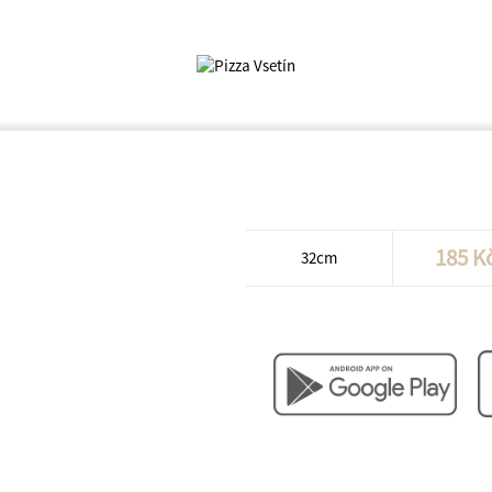
32cm 15. Uzená
Tomat, slanina, vysočina, uzený s
185 K
32cm
Chcete více? Tak si stáhněte