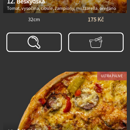
12. Beskydská
Tomat, vysočina, cibule, žampiony, mozzarella, oregáno
175 Kč
32cm
ULTRA PÁLIVÉ