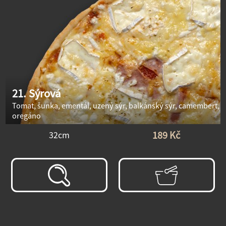
21. Sýrová
Tomat, šunka, ementál, uzený sýr, balkánský sýr, camembert,
oregáno
189 Kč
32cm