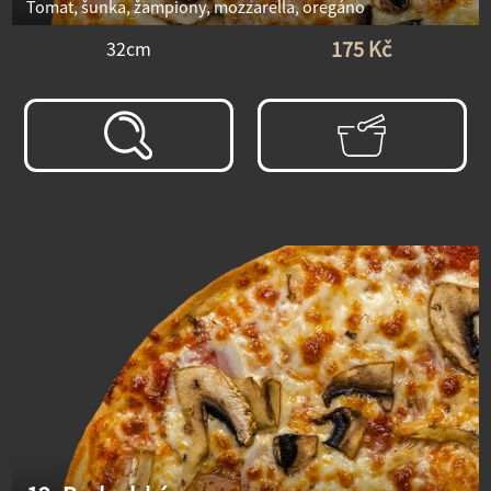
Tomat, šunka, žampiony, mozzarella, oregáno
175 Kč
32cm