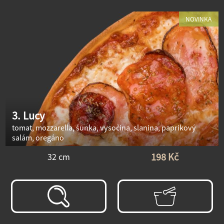
NOVINKA
3. Lucy
tomat, mozzarella, šunka, vysočina, slanina, paprikový
salám, oregáno
198 Kč
32 cm