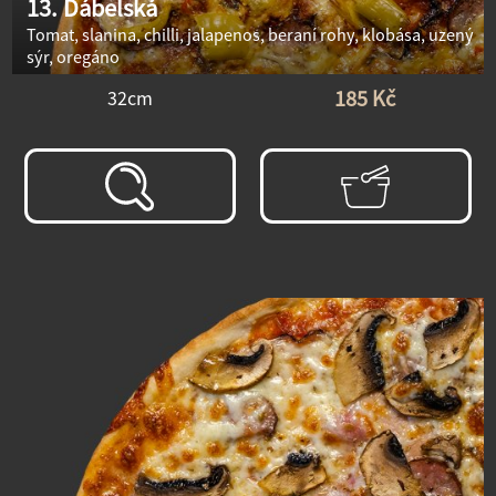
13. Ďábelská
Tomat, slanina, chilli, jalapenos, beraní rohy, klobása, uzený
sýr, oregáno
185 Kč
32cm