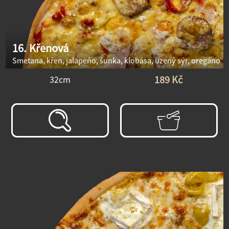
16. Křenová
Smetana, křen, jalapeňo, šunka, klobása, uzený sýr, oregáno
189 Kč
32cm