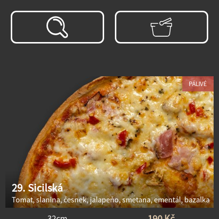
PÁLIVÉ
29. Sicilská
Tomat, slanina, česnek, jalapeňo, smetana, ementál, bazalka
190 Kč
32cm