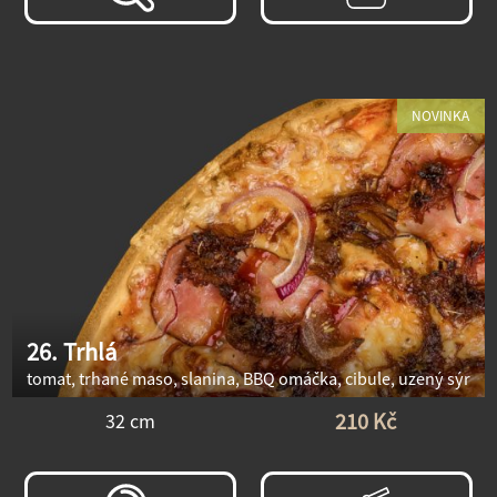
NOVINKA
26. Trhlá
tomat, trhané maso, slanina, BBQ omáčka, cibule, uzený sýr
210 Kč
32 cm