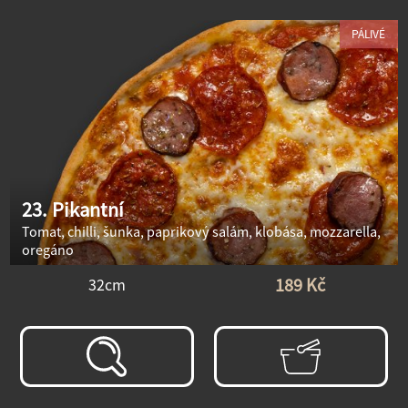
PÁLIVÉ
23. Pikantní
Tomat, chilli, šunka, paprikový salám, klobása, mozzarella,
oregáno
189 Kč
32cm