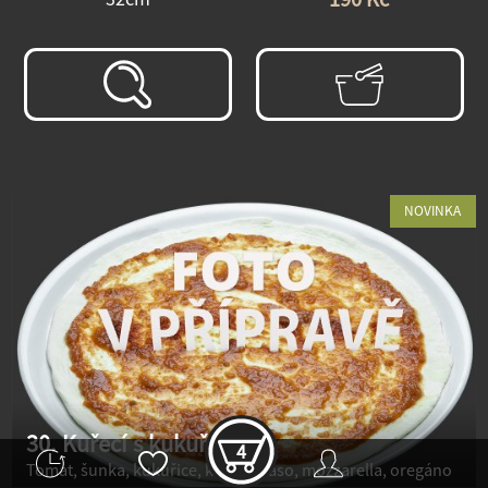
NOVINKA
30. Kuřecí s kukuřicí
4
Tomat, šunka, kukuřice, kuřecí maso, mozzarella, oregáno