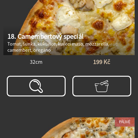
18. Camembertový speciál
Tomat, šunka, kukuřice, kuřecí maso, mozzarella,
camembert, oregáno
199 Kč
32cm
PÁLIVÉ