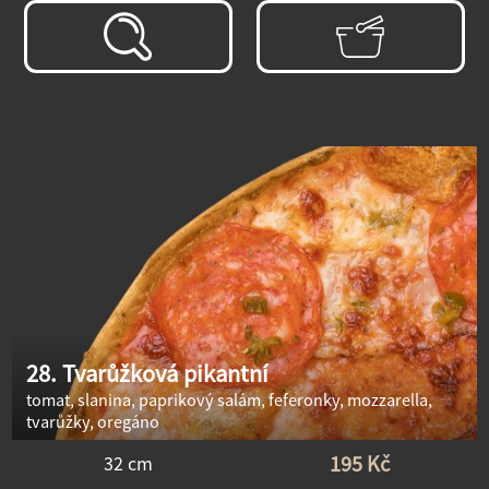
28. Tvarůžková pikantní
tomat, slanina, paprikový salám, feferonky, mozzarella,
tvarůžky, oregáno
195 Kč
32 cm