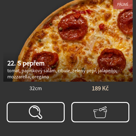
PÁLIVÉ
22. S pepřem
tomat, paprikový salám, cibule, zelený pepř, jalapeňo,
mozzarella, oregáno
189 Kč
32cm