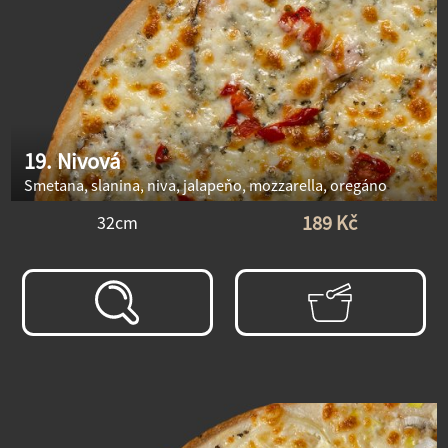
19. Nivová
Smetana, slanina, niva, jalapeňo, mozzarella, oregáno
189 Kč
32cm