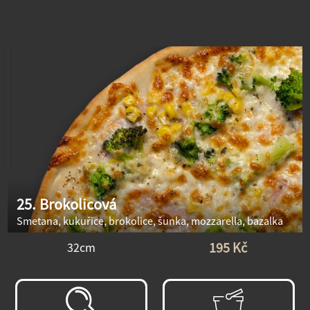
25. Brokolicová
Smetana, kukuřice, brokolice, šunka, mozzarella, bazalka
195 Kč
32cm