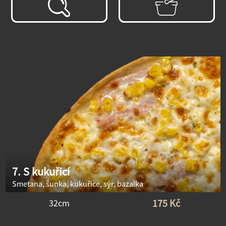
7. S kukuřicí
Smetana, šunka, kukuřice, sýr, bazalka
175 Kč
32cm