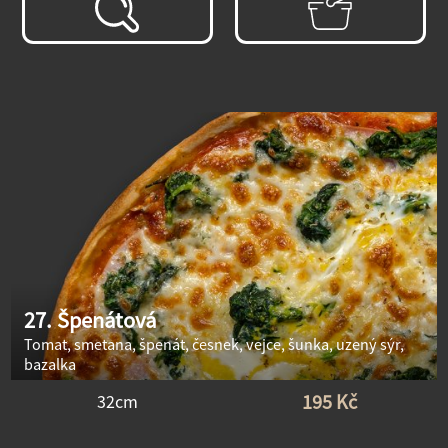
27. Špenátová
Tomat, smetana, špenát, česnek, vejce, šunka, uzený sýr,
bazalka
195 Kč
32cm