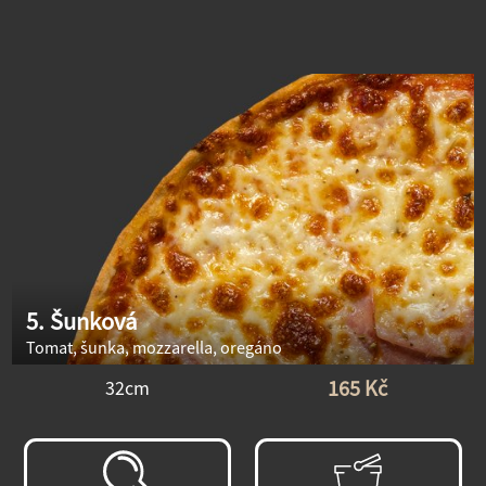
5. Šunková
Tomat, šunka, mozzarella, oregáno
165 Kč
32cm