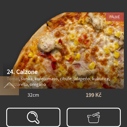
PÁLIVÉ
24. Calzone
Tomat, šunka, kuřecí maso, cibule, jalapeňo, kukuřice,
mozzarella, oregáno
199 Kč
32cm