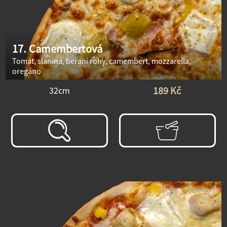
17. Camembertová
Tomat, slanina, beraní rohy, camembert, mozzarella,
oregáno
189 Kč
32cm