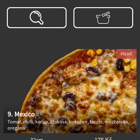
PÁLIVÉ
9. Mexico
Tomat, chilli, kečup, klobása, kukuřice, fazole, mozzarella,
oregáno
175 Kč
32cm