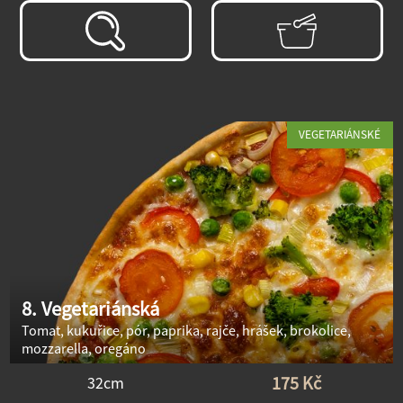
VEGETARIÁNSKÉ
8. Vegetariánská
Tomat, kukuřice, pór, paprika, rajče, hrášek, brokolice,
mozzarella, oregáno
175 Kč
32cm