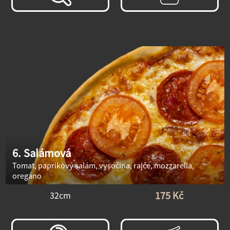
6. Salámová
Tomat, paprikový salám, vysočina, rajče, mozzarella,
oregáno
175 Kč
32cm